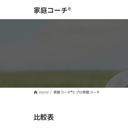
コ
ナ
家庭コーチ®️
ン
ビ
テ
ゲ
ン
ー
ツ
シ
へ
ョ
ス
ン
キ
に
ッ
移
プ
動
Home
家庭コーチ®️とプロ家庭コーチ
比較表